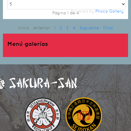
Powered by
Phoca Gallery
Página 1 de 4
Inicio
Anterior
1
2
3
4
Siguiente
Final
Menú galerías