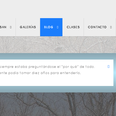
SAN
GALERÍAS
BLOG
CLASES
CONTACTO
o siempre estaba preguntándose el "por qué" de todo.
mente podía tomar diez años para entenderlo,