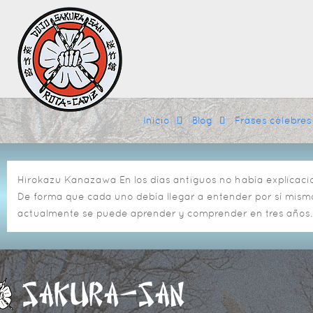
Inicio
Blog
Frases célebres
Hirokazu Kanazawa
En los días antiguos no había explicac
De forma que cada uno debía llegar a entender por sí mismo
actualmente se puede aprender y comprender en tres años.