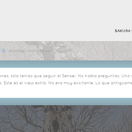
SAKURA 
Hirokazu Kanazawa
iones, sólo tenías que seguir al Sensei. No había preguntas. Un
. Este es el viejo estilo. No era muy excitante. Lo que antigua